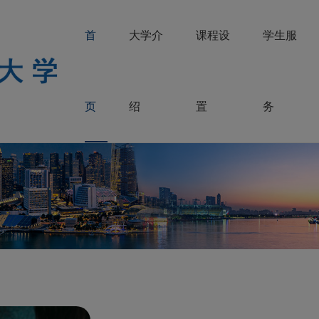
首
大学介
课程设
学生服
页
绍
置
务